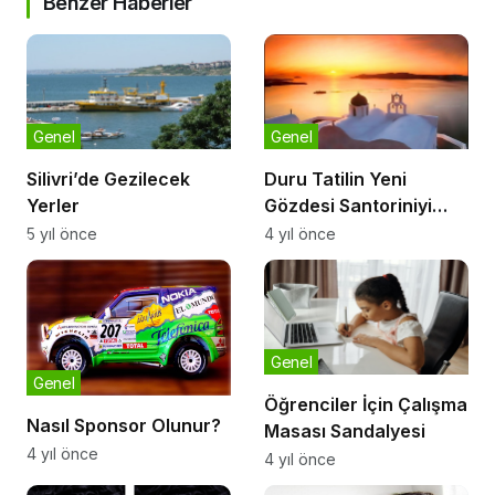
Benzer Haberler
Genel
Genel
Silivri’de Gezilecek
Duru Tatilin Yeni
Yerler
Gözdesi Santoriniyi
Ziyaret Etti
5 yıl önce
4 yıl önce
Genel
Genel
Öğrenciler İçin Çalışma
Nasıl Sponsor Olunur?
Masası Sandalyesi
4 yıl önce
4 yıl önce