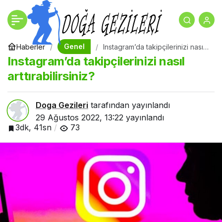
Instagram’da
+
-
0
takipçilerinizi nasıl
Genel
Haberler
Instagram’da takipçilerinizi nasıl
arttırabilirsiniz?
Instagram’da takipçilerinizi nasıl
arttırabilirsiniz?
arttırabilirsiniz?
Doga Gezileri
tarafından yayınlandı
29 Ağustos 2022, 13:22
yayınlandı
3dk, 41sn
73