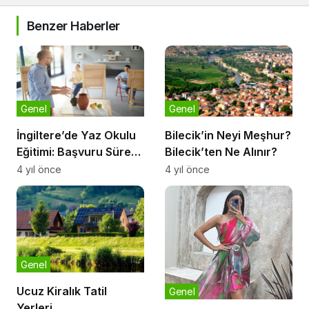
Benzer Haberler
Genel
Genel
İngiltere’de Yaz Okulu
Bilecik’in Neyi Meşhur?
Eğitimi: Başvuru Süreci
Bilecik’ten Ne Alınır?
ve Kabul Şartları
4 yıl önce
4 yıl önce
Genel
Ucuz Kiralık Tatil
Genel
Yerleri