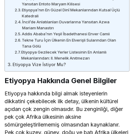
Yansıtan Entoto Maryam Kilisesi
Etiyopya’nın En Güzel Dinî Mekanlarından Kutsal Üçlü
Katedrali
İncil’de Anlatılanları Duvarlarına Yansıtan Azwa
Mariam Manastırı
Addis Ababa’nın Yeşil İbadethanesi Enver Camii
Tekne Turu İçin Ülkenin En Elverişli Sularından Olan
Tana Gölü
Etiyopya Gezilecek Yerler Listesinin En Anlamlı
Mekanlarından: II. Menelik Anıtmezarı
Etiyopya Vize İstiyor Mu?
Etiyopya Hakkında Genel Bilgiler
Etiyopya hakkında bilgi almak isteyenlerin
dikkatini çekebilecek ilk detay, ülkenin kültürel
açıdan çok zengin olmasıdır. Bu zenginliği, diğer
pek çok Afrika ülkesinin aksine
sömürgeleştirilememiş olmasından kaynaklanır.
Pek çok kuzey, güney, doğu ve batı Afrika ülkeleri