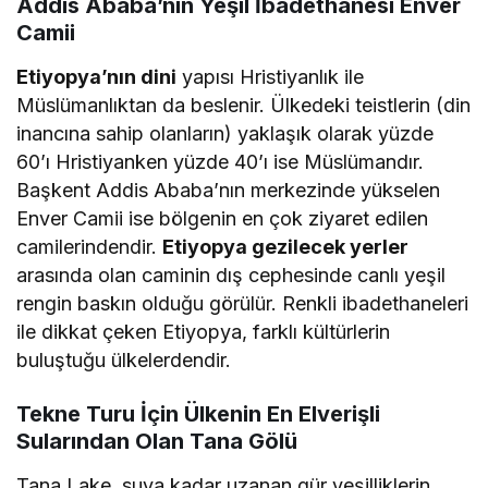
Addis Ababa’nın Yeşil İbadethanesi Enver
Camii
Etiyopya’nın dini
yapısı Hristiyanlık ile
Müslümanlıktan da beslenir. Ülkedeki teistlerin (din
inancına sahip olanların) yaklaşık olarak yüzde
60’ı Hristiyanken yüzde 40’ı ise Müslümandır.
Başkent Addis Ababa’nın merkezinde yükselen
Enver Camii ise bölgenin en çok ziyaret edilen
camilerindendir.
Etiyopya gezilecek yerler
arasında olan caminin dış cephesinde canlı yeşil
rengin baskın olduğu görülür. Renkli ibadethaneleri
ile dikkat çeken Etiyopya, farklı kültürlerin
buluştuğu ülkelerdendir.
Tekne Turu İçin Ülkenin En Elverişli
Sularından Olan Tana Gölü
Tana Lake, suya kadar uzanan gür yeşilliklerin