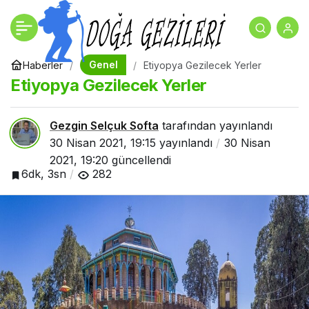
Filistin Gezilecek Yerler
+
-
0
Paylaş
Genel
Haberler
Etiyopya Gezilecek Yerler
Etiyopya Gezilecek Yerler
Gezgin Selçuk Softa
tarafından yayınlandı
30 Nisan 2021, 19:15
yayınlandı
30 Nisan
2021, 19:20
güncellendi
6dk, 3sn
282