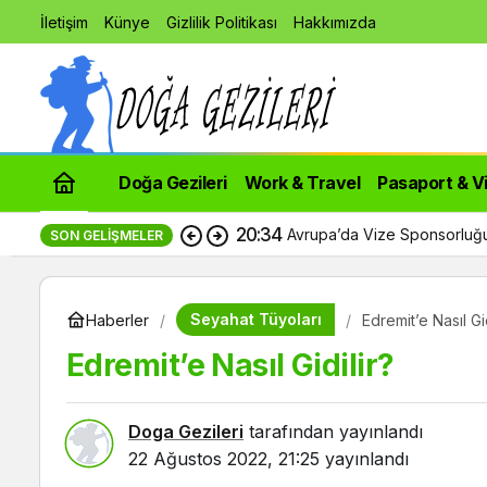
İletişim
Künye
Gizlilik Politikası
Hakkımızda
Doğa Gezileri
Work & Travel
Pasaport & V
20:34
Avrupa’da Vize Sponsorluğu
SON GELIŞMELER
Seyahat Tüyoları
Haberler
Edremit’e Nasıl Gid
Edremit’e Nasıl Gidilir?
Doga Gezileri
tarafından yayınlandı
22 Ağustos 2022, 21:25
yayınlandı