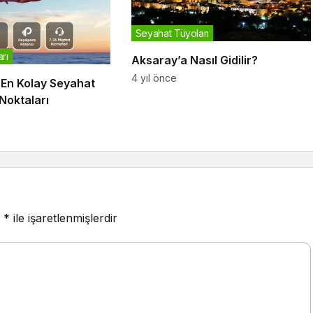
Seyahat Tüyoları
rı
Aksaray’a Nasıl Gidilir?
4 yıl önce
 En Kolay Seyahat
Noktaları
r
*
ile işaretlenmişlerdir