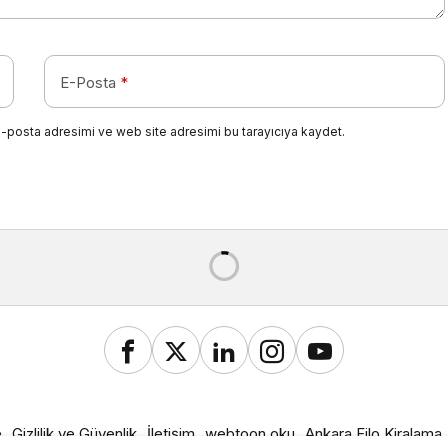
E-Posta
*
e-posta adresimi ve web site adresimi bu tarayıcıya kaydet.
idilir?
dı
tos 2022, 21:18
güncellendi