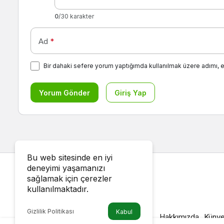
0
/30 karakter
Ad
*
Bir dahaki sefere yorum yaptığımda kullanılmak üzere adımı, 
Yorum Gönder
Giriş Yap
Seyahat Tüyoları
Haberler
Sarıkamış’a Nasıl G
Bu web sitesinde en iyi
Sarıkamış’a Nasıl Gidilir?
deneyimi yaşamanızı
sağlamak için çerezler
kullanılmaktadır.
Gezgin Özlem Özyazar
tarafından yayınlan
22 Ağustos 2022, 21:16
yayınlandı
22 Ağus
Gizlilik Politikası
Kabul