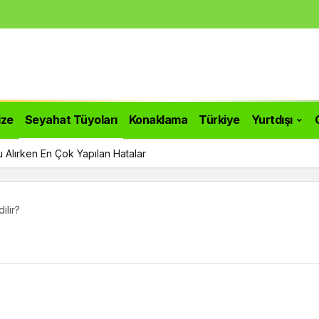
ize
Seyahat Tüyoları
Konaklama
Türkiye
Yurtdışı
 Alırken En Çok Yapılan Hatalar
ilir?