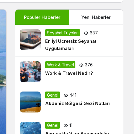
Popüler Haberler
Yeni Haberler
Seyahat Tüyoları
687
En İyi Ücretsiz Seyahat
Uygulamaları
Work & Travel
376
Work & Travel Nedir?
Genel
441
Akdeniz Bölgesi Gezi Notları
Genel
11
Avrupa’da Vize Sponsorluğu