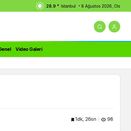
28.9 °
Istanbul
8 Ağustos 2026, Cts
Genel
Video Galeri
1dk, 26sn
98