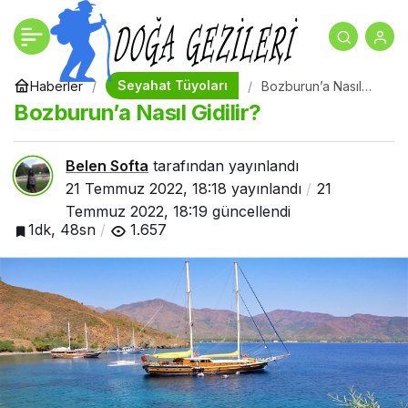
Bozburun’a Nasıl Gidilir?
+
-
0
Seyahat Tüyoları
Haberler
Bozburun’a Nasıl
Gidilir?
Bozburun’a Nasıl Gidilir?
Belen Softa
tarafından yayınlandı
21 Temmuz 2022, 18:18
yayınlandı
21
Temmuz 2022, 18:19
güncellendi
1dk, 48sn
1.657