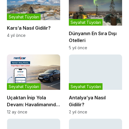
Seyahat Tüyoları
Seyahat Tüyoları
Kars’a Nasıl Gidilir?
Dünyanın En Sıra Dışı
4 yıl önce
Otelleri
5 yıl önce
Seyahat Tüyoları
Seyahat Tüyoları
Antalya’ya Nasıl
Uçaktan İnip Yola
Gidilir?
Devam: Havalimanında
2 yıl önce
Araç Kiralamanın
12 ay önce
Püfleri