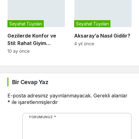
Seyahat Tüyoları
Seyahat Tüyoları
Gezilerde Konfor ve
Aksaray’a Nasıl Gidilir?
Stil: Rahat Giyim
4 yıl önce
Tercihleri
10 ay önce
Bir Cevap Yaz
E-posta adresiniz yayınlanmayacak.
Gerekli alanlar
*
ile işaretlenmişlerdir
YORUMUNUZ
*