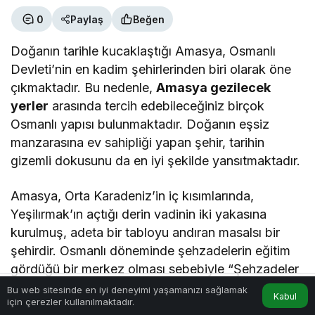
0
Paylaş
Beğen
Doğanın tarihle kucaklaştığı Amasya, Osmanlı
Devleti’nin en kadim şehirlerinden biri olarak öne
çıkmaktadır. Bu nedenle,
Amasya gezilecek
yerler
arasında tercih edebileceğiniz birçok
Osmanlı yapısı bulunmaktadır. Doğanın eşsiz
manzarasına ev sahipliği yapan şehir, tarihin
gizemli dokusunu da en iyi şekilde yansıtmaktadır.
Amasya, Orta Karadeniz’in iç kısımlarında,
Yeşilırmak’ın açtığı derin vadinin iki yakasına
kurulmuş, adeta bir tabloyu andıran masalsı bir
şehirdir. Osmanlı döneminde şehzadelerin eğitim
gördüğü bir merkez olması sebebiyle “Şehzadeler
Şehri” olarak anılan bu kent, binlerce yıllık tarihini
Bu web sitesinde en iyi deneyimi yaşamanızı sağlamak
Kabul
için çerezler kullanılmaktadır.
Hesabım
Anasayfa
korumayı başarmıştır. Şehre adım attığınızda vadi