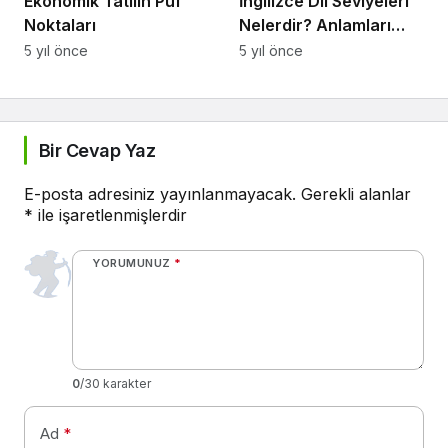
Ekonomik Tatilin Püf
İngilizce Dil Seviyeleri
Noktaları
Nelerdir? Anlamları
Nedir?
5 yıl önce
5 yıl önce
Bir Cevap Yaz
E-posta adresiniz yayınlanmayacak.
Gerekli alanlar
*
ile işaretlenmişlerdir
YORUMUNUZ
*
0
/30 karakter
Ad
*