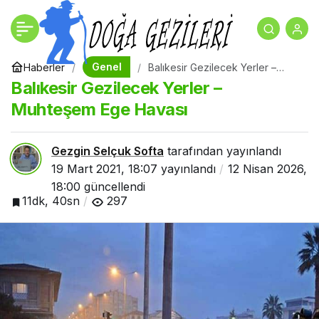
Amasya Gezilecek
+
-
0
Paylaş
Yerler
Genel
Haberler
Balıkesir Gezilecek Yerler –
Muhteşem Ege Havası
Balıkesir Gezilecek Yerler –
Muhteşem Ege Havası
Gezgin Selçuk Softa
tarafından yayınlandı
19 Mart 2021, 18:07
yayınlandı
12 Nisan 2026,
18:00
güncellendi
11dk, 40sn
297