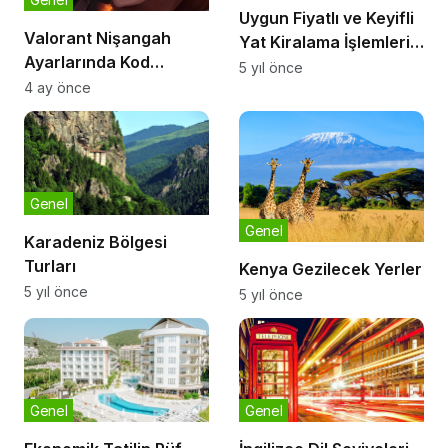
Uygun Fiyatlı ve Keyifli
Valorant Nişangah
Yat Kiralama İşlemleri
Ayarlarında Kod
NavieraYachting ile
5 yıl önce
Kullanımı ve Avantajları
4 ay önce
Artık Mümkün
Genel
Genel
Karadeniz Bölgesi
Turları
Kenya Gezilecek Yerler
5 yıl önce
5 yıl önce
Genel
Genel