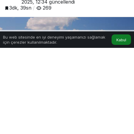
2025, 12:34
güncellendi
3dk, 39sn
269
Bu web sitesinde en iyi deneyimi yaşamanızı sağlamak
Kabul
için çerezler kullanılmaktadır.
Hesabım
Anasayfa
0
Paylaş
Beğen