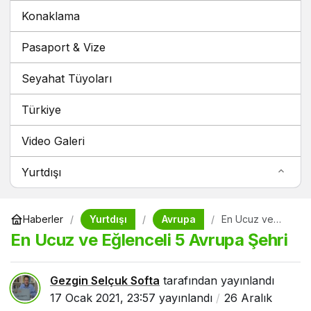
Konaklama
Pasaport & Vize
Seyahat Tüyoları
Türkiye
Video Galeri
Yurtdışı
Yurtdışı
Avrupa
Haberler
En Ucuz ve
Eğlenceli 5
En Ucuz ve Eğlenceli 5 Avrupa Şehri
Avrupa Şehri
Gezgin Selçuk Softa
tarafından yayınlandı
17 Ocak 2021, 23:57
yayınlandı
26 Aralık