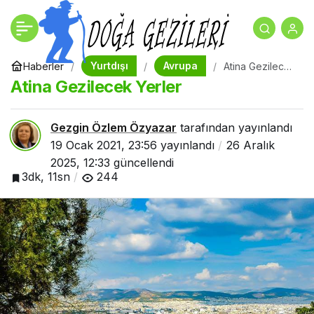
En Ucuz ve Eğlenceli 5
+
-
0
Paylaş
Avrupa Şehri
Yurtdışı
Avrupa
Haberler
Atina Gezilecek
Yerler
Atina Gezilecek Yerler
Gezgin Özlem Özyazar
tarafından yayınlandı
19 Ocak 2021, 23:56
yayınlandı
26 Aralık
2025, 12:33
güncellendi
3dk, 11sn
244