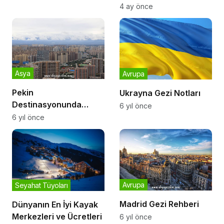
Noktaları
4 ay önce
Asya
Avrupa
Pekin
Ukrayna Gezi Notları
Destinasyonunda
6 yıl önce
Gezilecek Yerler
6 yıl önce
Avrupa
Seyahat Tüyoları
Madrid Gezi Rehberi
Dünyanın En İyi Kayak
Merkezleri ve Ücretleri
6 yıl önce